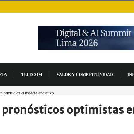
STA
TELECOM
VALOR Y COMPETITIVIDAD
IN
 un cambio en el modelo operativo
Los ingresos por semiconductores aumentarán má
 pronósticos optimistas 