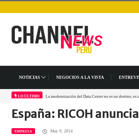
NOTICIAS
NEGOCIOS A LA VISTA
ENTREVI
La modernización del Data Center no es un destino, es
LO ÚLTIMO
España: RICOH anuncia
Home
Empresa
España: RICOH anuncia…
May 9, 2014
EMPRESA