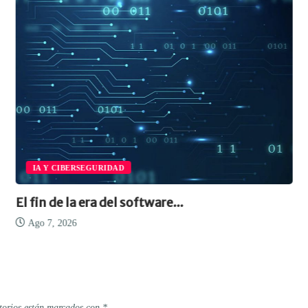
IA Y CIBERSEGURIDAD
El fin de la era del software...
Ago 7, 2026
torios están marcados con
*