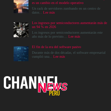
es un cambio en el modelo operativo
Un rack de servidores zumbando en un centro de
:
datos...
Lee más
La
modernización
Los ingresos por semiconductores aumentarán más de
del
un 94 % en 2026
Data
Center
Los ingresos por semiconductores aumentarán este
no
:
año más de lo previsto....
Lee más
es
Los
un
ingresos
El fin de la era del software pasivo
destino,
por
es
semiconductores
Durante más de dos décadas, el software empresarial
un
aumentarán
:
cumplió una...
Lee más
cambio
más
El
en
de
fin
el
un
de
modelo
94
la
operativo
%
era
en
del
2026
software
pasivo