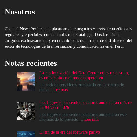
Nosotros
Channel News Perú es una plataforma de negocios y revista con ediciones
regulares y especiales, que denominamos Catálogos-Dossier. Todos
dirigidos exclusivamente y en circuito cerrado al canal de distribución del
sector de tecnologías de la información y comunicaciones en el Perú.
Notas recientes
La modernización del Data Center no es un destino,
es un cambio en el modelo operativo
Un rack de servidores zumbando en un centro de
:
datos...
Lee más
La
modernización
Los ingresos por semiconductores aumentarán más de
del
un 94 % en 2026
Data
Center
Los ingresos por semiconductores aumentarán este
no
:
año más de lo previsto....
Lee más
es
Los
un
ingresos
El fin de la era del software pasivo
destino,
por