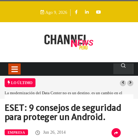
Ago 9, 2026
LO ÚLTIMO
l
Los ingresos por semiconductores aumentarán más de un 94 % en 2026
ESET: 9 consejos de seguridad
Home
Empresa
ESET: 9 consejos…
para proteger un Android.
Jun 26, 2014
EMPRESA