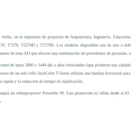
brillo, en la impresión de proyectos de Arquitectura, Ingeniería, Educación 
270, T7270, T5270D y T7270D. Los modelos disponibles son de uno o doble
tos de tinta XD que ofrecen una combinación sin precedentes de precisión, ren
iones de hasta 2880 x 1440 dpi a altas velocidades (que producen una calidad
soras de un solo rollo SureColor T-Series utilizan una bandeja horizontal par
n rápida y la reducción de tiempo de clasificación.
quia un videoproyector Powerlite 98. Esta promoción es válida desde el 01 d
s.