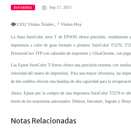
Sep 17, 2015
INFORMES
3.932 Visitas Totales , 7 Visitas Hoy
La línea SureColor serie T de EPSON ofrece precisión, rendimiento y 
impresoras a color de gran formato o plotters: SureColor T3270, T5
PrecisionCore TFP con cabezales de impresión y UltraChrome, con pigmen
Las Epson SureColor T-Series ofrece una precisión extrema con resoluc
velocidad del motor de impresión). Para una mayor eficiencia, las impre
de dos rodillos ofrecen una bandeja de alta capacidad para la recuperació
Ahora, Epson por la compra de una impresora SureColor T5270 te obse
través de los mayoristas autorizados: Deltron, Intcomex, Ingram y Nexy
...
Notas Relacionadas