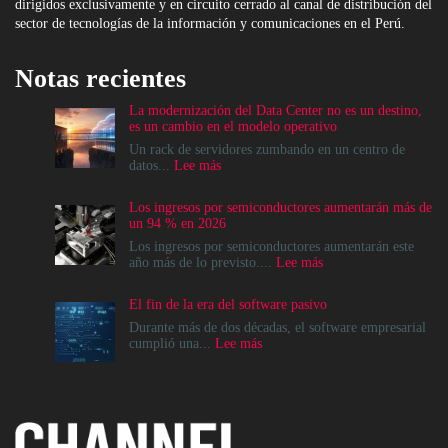
dirigidos exclusivamente y en circuito cerrado al canal de distribución del
sector de tecnologías de la información y comunicaciones en el Perú.
Notas recientes
La modernización del Data Center no es un destino,
es un cambio en el modelo operativo
Un rack de servidores zumbando en un centro de
:
datos...
Lee más
La
modernización
Los ingresos por semiconductores aumentarán más de
del
un 94 % en 2026
Data
Center
Los ingresos por semiconductores aumentarán este
no
:
año más de lo previsto....
Lee más
es
Los
un
ingresos
El fin de la era del software pasivo
destino,
por
es
semiconductores
Durante más de dos décadas, el software empresarial
un
aumentarán
:
cumplió una...
Lee más
cambio
más
El
en
de
fin
el
un
de
modelo
94
la
operativo
%
era
en
del