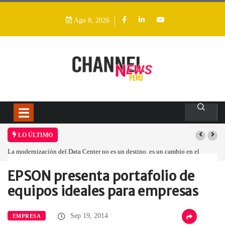
Ago 8, 2026
LO ÚLTIMO
La modernización del Data Center no es un destino, es un cambio en el
modelo operativo
EPSON presenta portafolio de
Home
Empresa
EPSON presenta portafolio…
equipos ideales para empresas
Sep 19, 2014
EMPRESA