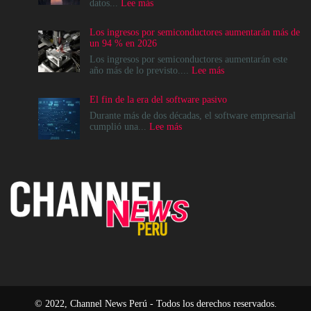
:
datos...
Lee más
La
modernización
Los ingresos por semiconductores aumentarán más de
del
un 94 % en 2026
Data
Center
Los ingresos por semiconductores aumentarán este
no
:
año más de lo previsto....
Lee más
es
Los
un
ingresos
El fin de la era del software pasivo
destino,
por
es
semiconductores
Durante más de dos décadas, el software empresarial
un
aumentarán
:
cumplió una...
Lee más
cambio
más
El
en
de
fin
el
un
de
modelo
94
la
operativo
%
era
en
del
2026
software
pasivo
© 2022, Channel News Perú - Todos los derechos reservados.