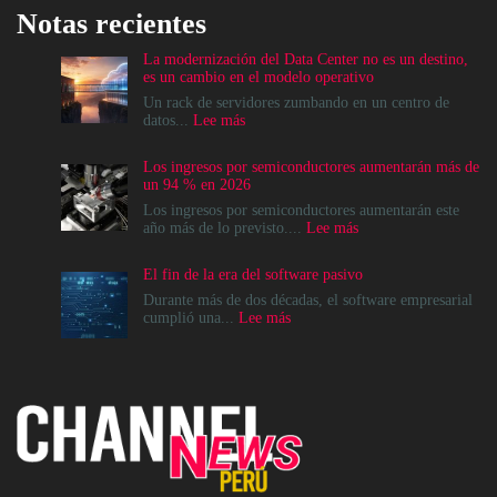
Notas recientes
La modernización del Data Center no es un destino,
es un cambio en el modelo operativo
Un rack de servidores zumbando en un centro de
:
datos...
Lee más
La
modernización
Los ingresos por semiconductores aumentarán más de
del
un 94 % en 2026
Data
Center
Los ingresos por semiconductores aumentarán este
no
:
año más de lo previsto....
Lee más
es
Los
un
ingresos
El fin de la era del software pasivo
destino,
por
es
semiconductores
Durante más de dos décadas, el software empresarial
un
aumentarán
:
cumplió una...
Lee más
cambio
más
El
en
de
fin
el
un
de
modelo
94
la
operativo
%
era
en
del
2026
software
pasivo