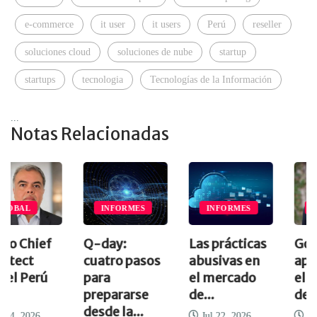
e-commerce
it user
it users
Perú
reseller
soluciones cloud
soluciones de nube
startup
startups
tecnologia
Tecnologías de la Información
...
Notas Relacionadas
INFORMES
INFORMES
ENTREVISTA
Q-day:
Las prácticas
Google Cloud
cuatro pasos
abusivas en
apuesta por
para
el mercado
el ecosistema
prepararse
de...
de...
desde la...
Jul 22, 2026
Ago 5, 2026