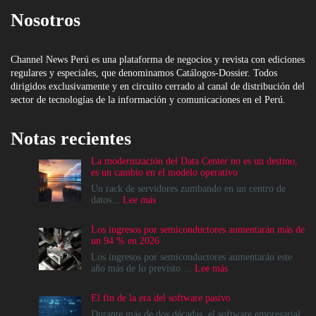
Nosotros
Channel News Perú es una plataforma de negocios y revista con ediciones
regulares y especiales, que denominamos Catálogos-Dossier. Todos
dirigidos exclusivamente y en circuito cerrado al canal de distribución del
sector de tecnologías de la información y comunicaciones en el Perú.
Notas recientes
La modernización del Data Center no es un destino,
es un cambio en el modelo operativo
Un rack de servidores zumbando en un centro de
:
datos...
Lee más
La
modernización
Los ingresos por semiconductores aumentarán más de
del
un 94 % en 2026
Data
Center
Los ingresos por semiconductores aumentarán este
no
:
año más de lo previsto....
Lee más
es
Los
un
ingresos
El fin de la era del software pasivo
destino,
por
es
semiconductores
Durante más de dos décadas, el software empresarial