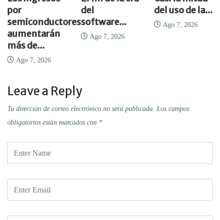
del
del uso de la...
moder
onductores
software...
del D
Ago 7, 2026
ntarán
Cente
Ago 7, 2026
e...
es...
, 2026
Ago 7
Leave a Reply
Tu dirección de correo electrónico no será publicada.
Los campos
obligatorios están marcados con
*