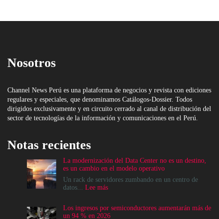
Nosotros
Channel News Perú es una plataforma de negocios y revista con ediciones
regulares y especiales, que denominamos Catálogos-Dossier. Todos
dirigidos exclusivamente y en circuito cerrado al canal de distribución del
sector de tecnologías de la información y comunicaciones en el Perú.
Notas recientes
La modernización del Data Center no es un destino,
es un cambio en el modelo operativo
Un rack de servidores zumbando en un centro de
:
datos...
Lee más
La
modernización
Los ingresos por semiconductores aumentarán más de
del
un 94 % en 2026
Data