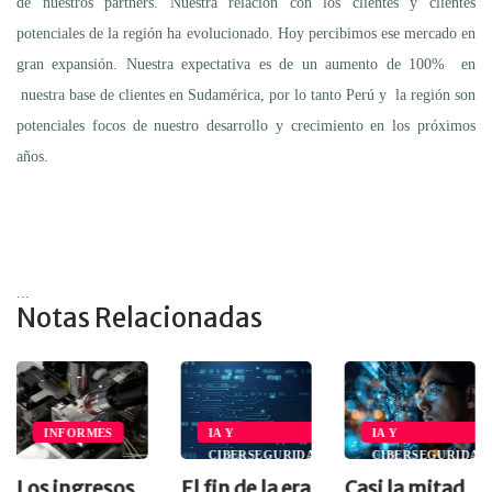
de nuestros partners. Nuestra relación con los clientes y clientes
potenciales de la región ha evolucionado. Hoy percibimos ese mercado en
gran expansión. Nuestra expectativa es de un aumento de 100% en
nuestra base de clientes en Sudamérica, por lo tanto Perú y la región son
potenciales focos de nuestro desarrollo y crecimiento en los próximos
años.
...
Notas Relacionadas
ORMES
IA Y
IA Y
INF
CIBERSEGURIDAD
CIBERSEGURIDAD
DE 
ngresos
El fin de la era
Casi la mitad
La