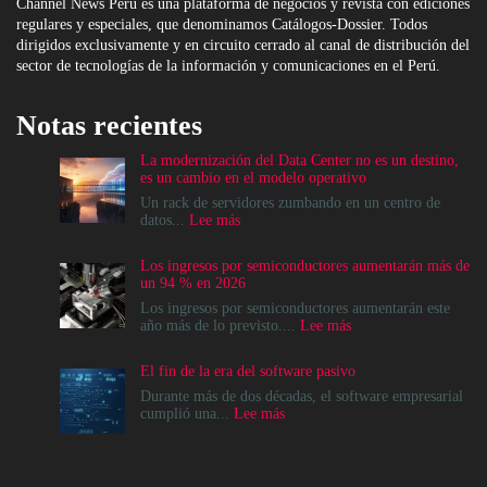
Channel News Perú es una plataforma de negocios y revista con ediciones
regulares y especiales, que denominamos Catálogos-Dossier. Todos
dirigidos exclusivamente y en circuito cerrado al canal de distribución del
sector de tecnologías de la información y comunicaciones en el Perú.
Notas recientes
La modernización del Data Center no es un destino,
es un cambio en el modelo operativo
Un rack de servidores zumbando en un centro de
:
datos...
Lee más
La
modernización
Los ingresos por semiconductores aumentarán más de
del
un 94 % en 2026
Data
Center
Los ingresos por semiconductores aumentarán este
no
:
año más de lo previsto....
Lee más
es
Los
un
ingresos
El fin de la era del software pasivo
destino,
por
es
semiconductores
Durante más de dos décadas, el software empresarial
un
aumentarán
:
cumplió una...
Lee más
cambio
más
El
en
de
fin
el
un
de
modelo
94
la