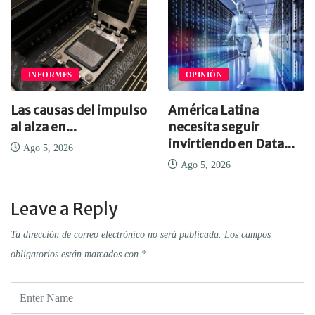
RMES
OPINIÓN
IA Y 
sas del impulso
América Latina
El avan
en...
necesita seguir
dispara 
invirtiendo en Data...
2026
Ago 5, 
Ago 5, 2026
Leave a Reply
Tu dirección de correo electrónico no será publicada.
Los campos
obligatorios están marcados con
*