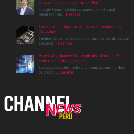
para acelerar la era agéntica en Perú
Google Cloud redobla su apuesta por el canal
:
integrador en...
Lee más
Google
Cloud
Las causas del impulso al alza en el precio de las
apuesta
placas base
por
el
Fuentes dentro de la cadena de suministros de Taiwán
ecosistema
:
aseguran...
Lee más
de
Las
Canales
causas
América Latina necesita seguir invirtiendo en Data
para
del
Centers de última generación
acelerar
impulso
la
al
La exigencia sobre redes y comunicaciones no deja
era
alza
:
de crecer....
Lee más
agéntica
en
América
en
el
Latina
Perú
precio
necesita
de
seguir
las
invirtiendo
placas
en
base
Data
Centers
de
última
generación