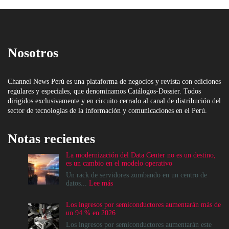
Nosotros
Channel News Perú es una plataforma de negocios y revista con ediciones
regulares y especiales, que denominamos Catálogos-Dossier. Todos
dirigidos exclusivamente y en circuito cerrado al canal de distribución del
sector de tecnologías de la información y comunicaciones en el Perú.
Notas recientes
La modernización del Data Center no es un destino,
es un cambio en el modelo operativo
Un rack de servidores zumbando en un centro de
:
datos...
Lee más
La
modernización
Los ingresos por semiconductores aumentarán más de
del
un 94 % en 2026
Data
Center
Los ingresos por semiconductores aumentarán este