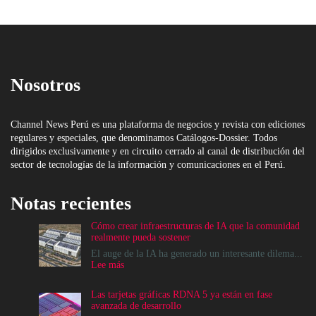
Nosotros
Channel News Perú es una plataforma de negocios y revista con ediciones
regulares y especiales, que denominamos Catálogos-Dossier. Todos
dirigidos exclusivamente y en circuito cerrado al canal de distribución del
sector de tecnologías de la información y comunicaciones en el Perú.
Notas recientes
Cómo crear infraestructuras de IA que la comunidad
realmente pueda sostener
El auge de la IA ha generado un interesante dilema...
:
Lee más
Cómo
crear
Las tarjetas gráficas RDNA 5 ya están en fase
infraestructuras
avanzada de desarrollo
de