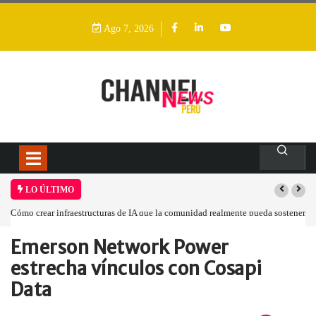
Ago 7, 2026
LO ÚLTIMO
Cómo crear infraestructuras de IA que la comunidad realmente pueda sostener
Emerson Network Power
Home
Empresa
Emerson Network Power…
estrecha vínculos con Cosapi
Data