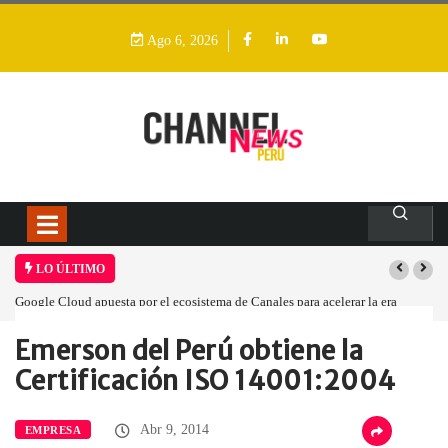
Ago 6, 2026
LO ÚLTIMO
Google Cloud apuesta por el ecosistema de Canales para acelerar la era
agéntica en Perú
Emerson del Perú obtiene la
Home
Empresa
Emerson del Perú…
Certificación ISO 14001:2004
Abr 9, 2014
EMPRESA