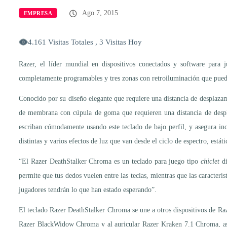
Ago 7, 2015
EMPRESA
4.161 Visitas Totales , 3 Visitas Hoy
Razer, el líder mundial en dispositivos conectados y software para
completamente programables y tres zonas con retroiluminación que pued
Conocido por su diseño elegante que requiere una distancia de desplaza
de membrana con cúpula de goma que requieren una distancia de despla
escriban cómodamente usando este teclado de bajo perfil, y asegura in
distintas y varios efectos de luz que van desde el ciclo de espectro, está
“El Razer DeathStalker Chroma es un teclado para juego tipo
chiclet
di
permite que tus dedos vuelen entre las teclas, mientras que las caracte
jugadores tendrán lo que han estado esperando”.
El teclado Razer DeathStalker Chroma se une a otros dispositivos de 
Razer BlackWidow Chroma y al auricular Razer Kraken 7.1 Chroma, así 