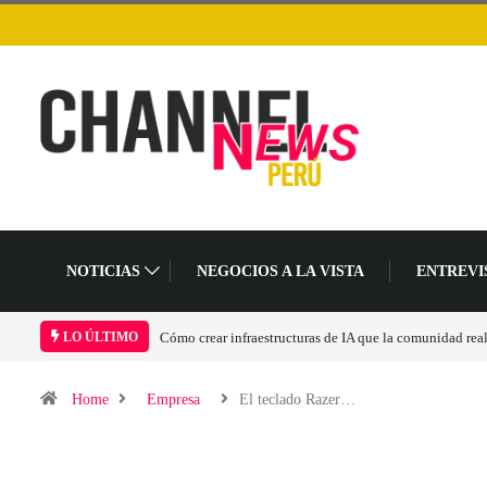
NOTICIAS
NEGOCIOS A LA VISTA
ENTREVI
munidad realmente pueda sostener
Las tarjetas gráficas RDNA 5 ya están en fase avan
LO ÚLTIMO
Home
Empresa
El teclado Razer…