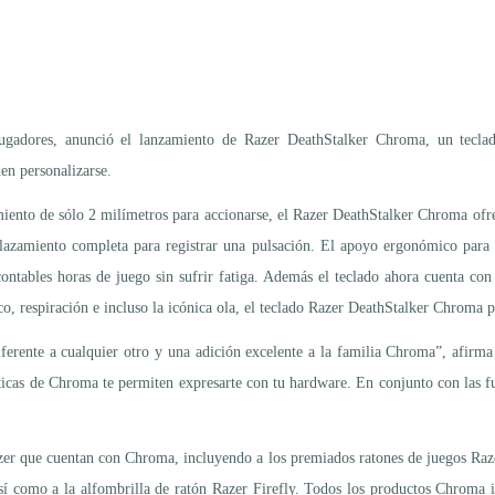
 jugadores, anunció el lanzamiento de Razer DeathStalker Chroma, un tecl
en personalizarse.
miento de sólo 2 milímetros para accionarse, el Razer DeathStalker Chroma ofr
zamiento completa para registrar una pulsación. El apoyo ergonómico para l
contables horas de juego sin sufrir fatiga. Además el teclado ahora cuenta c
tico, respiración e incluso la icónica ola, el teclado Razer DeathStalker Chroma 
ferente a cualquier otro y una adición excelente a la familia Chroma”, afir
rísticas de Chroma te permiten expresarte con tu hardware. En conjunto con las
Razer que cuentan con Chroma, incluyendo a los premiados ratones de juegos R
como a la alfombrilla de ratón Razer Firefly. Todos los productos Chroma in