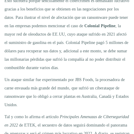
Esto sucederá porque sencillamente el cibercrimen es demasiado lucrativo
gracias a los beneficios que se obtienen en las negociaciones por los
datos. Para ilustrar el nivel de afectación que un ransomware puede tener
en las empresas podemos mencionar el caso de
Colonial Pipeline
, la
mayor red de oleoductos de EE.UU, cuyo ataque sufrido en 2021 afectó
el suministro de gasolina en el país. Colonial Pipeline pagó 5 millones de
dólares para recuperar sus datos y, adicional a este monto, se debe sumar
las millonarias pérdidas que sufrió la compañía al no poder distribuir el
combustible durante varios días.
Un ataque similar fue experimentado por JBS Foods, la procesadora de
carne envasada más grande del mundo, que sufrió un ciberataque de
ransomware que lo obligó a cerrar plantas en Australia, Canadá y Estados
Unidos.
Tal y como lo afirma el artículo
Principales Amenazas de Ciberseguridad
en 2022
de ETEK, el secuestro de datos seguirá dominando el panorama
de amenazas y será el crimen más lucrativo en 2022. A diario, se registran