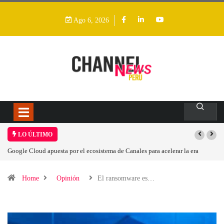
Ago 6, 2026
LO ÚLTIMO
Las causas del impulso al alza en el precio de las placas base
Home
Opinión
El ransomware es…