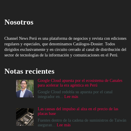
Nosotros
Channel News Perú es una plataforma de negocios y revista con ediciones
regulares y especiales, que denominamos Catálogos-Dossier. Todos
dirigidos exclusivamente y en circuito cerrado al canal de distribución del
sector de tecnologías de la información y comunicaciones en el Perú.
Notas recientes
Google Cloud apuesta por el ecosistema de Canales
para acelerar la era agéntica en Perú
Google Cloud redobla su apuesta por el canal
:
integrador en...
Lee más
Google
Cloud
Las causas del impulso al alza en el precio de las
apuesta
placas base
por
el
Fuentes dentro de la cadena de suministros de Taiwán
ecosistema
:
aseguran...
Lee más
de
Las