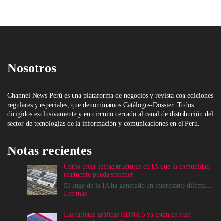
Nosotros
Channel News Perú es una plataforma de negocios y revista con ediciones
regulares y especiales, que denominamos Catálogos-Dossier. Todos
dirigidos exclusivamente y en circuito cerrado al canal de distribución del
sector de tecnologías de la información y comunicaciones en el Perú.
Notas recientes
Cómo crear infraestructuras de IA que la comunidad
realmente pueda sostener
El auge de la IA ha generado un interesante dilema...
:
Lee más
Cómo
crear
Las tarjetas gráficas RDNA 5 ya están en fase
infraestructuras