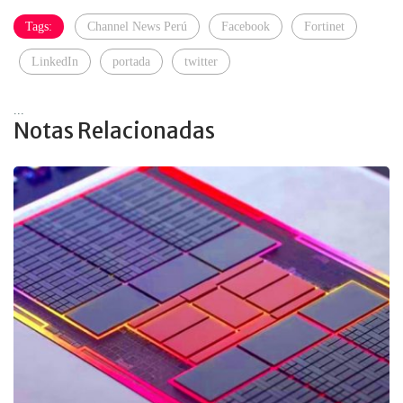
Tags:
Channel News Perú
Facebook
Fortinet
LinkedIn
portada
twitter
...
Notas Relacionadas