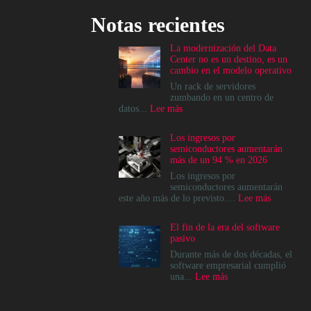
Notas recientes
La modernización del Data
Center no es un destino, es un
cambio en el modelo operativo
Un rack de servidores
zumbando en un centro de
:
datos...
Lee más
La
modernización
Los ingresos por
del
semiconductores aumentarán
Data
más de un 94 % en 2026
Center
no
Los ingresos por
es
semiconductores aumentarán
un
:
este año más de lo previsto....
Lee más
destino,
Los
es
ingresos
El fin de la era del software
un
por
pasivo
cambio
semicondu
en
aumentará
Durante más de dos décadas, el
el
más
software empresarial cumplió
modelo
de
:
una...
Lee más
operativo
un
El
94
fin
%
de