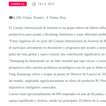
Oct 4, 2013
EMPRESA
4.296 Visitas Totales , 4 Visitas Hoy
El Consejo Internacional de Asesores es un grupo selecto de líderes influ
perspectivas para ayudar a Brookings Institution a tratar diferentes prob
“Estoy orgulloso de ser parte del Consejo Internacional de Asesores de 
de participar activamente en discusiones y programas que ayuden a mejor
punto de vista global y espero realizar una contribución significativa e
“Yuanquing ha demostrado ser un líder mundial que supo elevar a Lenovo 
perspectiva sobre muchos problemas tecnológicos con los que se deben en
Yang Yuanquing volvió a ocupar su puesto de Director de Lenovo en 201
del mundo, ampliando significativamente su oferta de productos PC Plus,
dispositivos inteligentes conectados.
Lenovo tiene aproximadamente 46.000 empleados en más de 60 países, in
equipo equilibrado y diverso, siendo los principales 10 líderes de la co