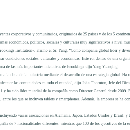
yentes corporativos y comunitarios, originarios de 25 países y de los 5 continen
lemas económicos, políticos, sociales y culturales muy significativos a nivel mu
Brookings Institution», afirmó el Sr. Yang. “Como compañía global líder y dive
ar condiciones sociales, culturales y económicas. Este rol dentro de una organ
n una de las más importantes iniciativas de Brooking» dijo Yang Yuanqing.
a la cima de la industria mediante el desarrollo de una estrategia global. Ha 
frentar las comunidades en todo el mundo”, dijo John Thornton, Jefe del Direc
1 y ha sido líder mundial de la compañía como Director General desde 2009. B
 entre los que se incluyen tablets y smartphones. Además, la empresa se ha con
cluyendo varias asociaciones en Alemania, Japón, Estados Unidos y Brasil; y t
mpañía de 7 nacionalidades diferentes, mientras que 100 de los ejecutivos de la