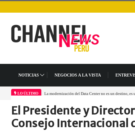
NOTICIAS
NEGOCIOS A LA VISTA
ENTREVI
La modernización del Data Center no es un destino, es
LO ÚLTIMO
El Presidente y Directo
Home
Empresa
El Presidente y…
Consejo Internacional 