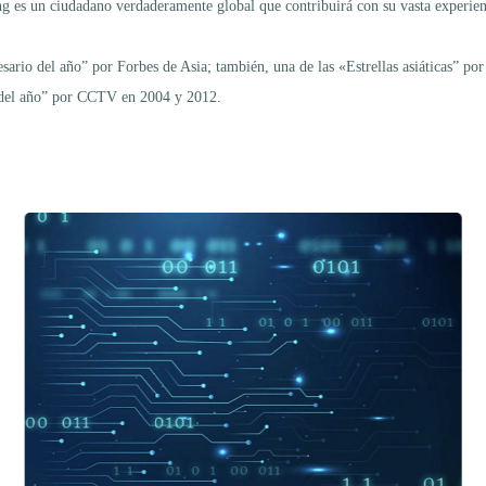
ing es un ciudadano verdaderamente global que contribuirá con su vasta exper
io del año” por Forbes de Asia; también, una de las «Estrellas asiáticas” por 
 del año” por CCTV en 2004 y 2012.