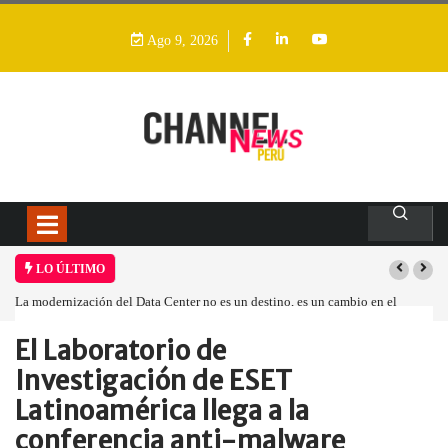
Ago 9, 2026
LO ÚLTIMO
La modernización del Data Center no es un destino, es un cambio en el
modelo operativo
El Laboratorio de
Home
Empresa
El Laboratorio de…
Investigación de ESET
Latinoamérica llega a la
conferencia anti-malware