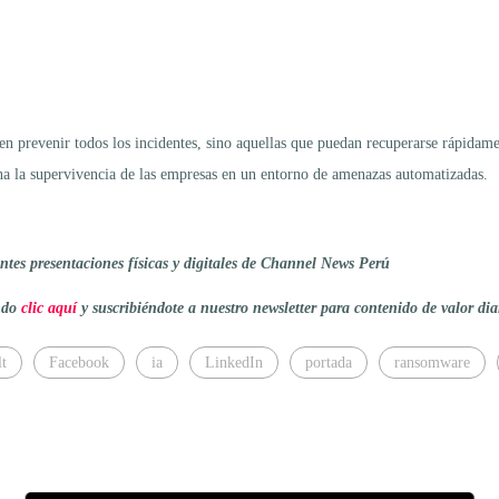
en prevenir todos los incidentes, sino aquellas que puedan recuperarse rápidam
ina la supervivencia de las empresas en un entorno de amenazas automatizadas.
tes presentaciones físicas y digitales de Channel News Perú
endo
clic aquí
y suscribiéndote a nuestro newsletter para contenido de valor dia
t
Facebook
ia
LinkedIn
portada
ransomware