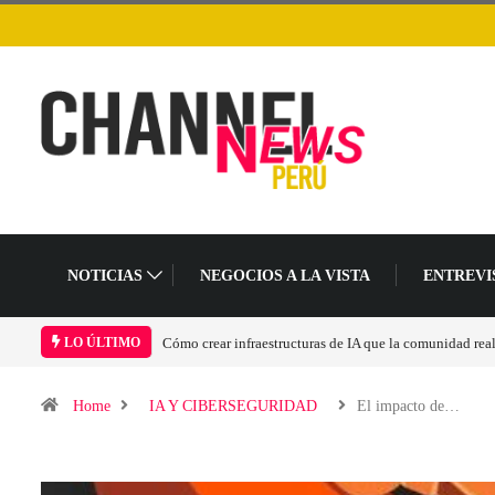
NOTICIAS
NEGOCIOS A LA VISTA
ENTREVI
idad realmente pueda sostener
Las tarjetas gráficas RDNA 5 ya están en fase avanzad
LO ÚLTIMO
Home
IA Y CIBERSEGURIDAD
El impacto de…