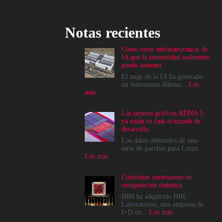
Notas recientes
Cómo crear infraestructuras de
IA que la comunidad realmente
pueda sostener
El auge de la IA ha generado
un interesante dilema...
Lee
:
más
Cómo
crear
Las tarjetas gráficas RDNA 5
infraestructuras
ya están en fase avanzada de
de
desarrollo
IA
que
Los datos obtenidos de una
la
serie de parches para Linux...
comunidad
:
Lee más
realmente
Las
pueda
tarjetas
Continúan inversiones en
sostener
gráficas
computación cuántica
RDNA
5
IBM ha adquirido HRL
ya
Laboratories, una empresa de
están
:
I+D en...
Lee más
en
Continúan