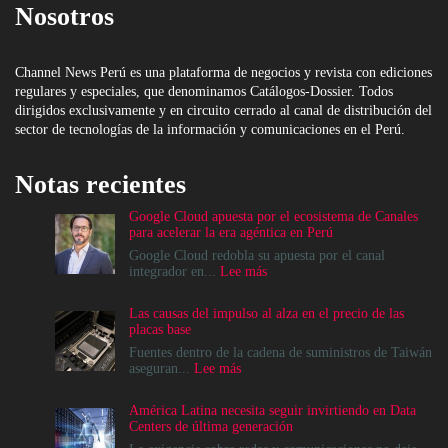
Nosotros
Channel News Perú es una plataforma de negocios y revista con ediciones
regulares y especiales, que denominamos Catálogos-Dossier. Todos
dirigidos exclusivamente y en circuito cerrado al canal de distribución del
sector de tecnologías de la información y comunicaciones en el Perú.
Notas recientes
Google Cloud apuesta por el ecosistema de Canales
para acelerar la era agéntica en Perú
Google Cloud redobla su apuesta por el canal
:
integrador en...
Lee más
Google
Cloud
Las causas del impulso al alza en el precio de las
apuesta
placas base
por
el
Fuentes dentro de la cadena de suministros de Taiwán
ecosistema
:
aseguran...
Lee más
de
Las
Canales
causas
América Latina necesita seguir invirtiendo en Data
para
del
Centers de última generación
acelerar
impulso
la
al