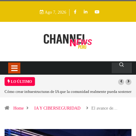
Ago 7, 2026
LO ÚLTIMO
ealmente pueda sostener
Las tarjetas gráficas RDNA 5 ya están en fase avanzada de de
Home
IA Y CIBERSEGURIDAD
El avance de…