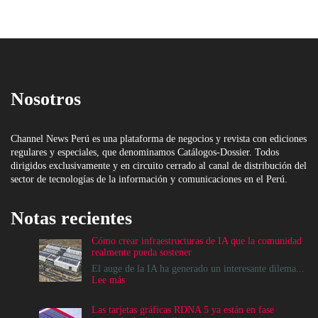
Nosotros
Channel News Perú es una plataforma de negocios y revista con ediciones
regulares y especiales, que denominamos Catálogos-Dossier. Todos
dirigidos exclusivamente y en circuito cerrado al canal de distribución del
sector de tecnologías de la información y comunicaciones en el Perú.
Notas recientes
Cómo crear infraestructuras de IA que la comunidad
realmente pueda sostener
El auge de la IA ha generado un interesante dilema...
:
Lee más
Cómo
crear
Las tarjetas gráficas RDNA 5 ya están en fase
infraestructuras