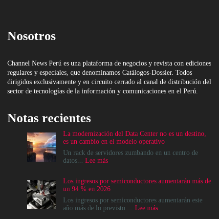
Nosotros
Channel News Perú es una plataforma de negocios y revista con ediciones
regulares y especiales, que denominamos Catálogos-Dossier. Todos
dirigidos exclusivamente y en circuito cerrado al canal de distribución del
sector de tecnologías de la información y comunicaciones en el Perú.
Notas recientes
La modernización del Data Center no es un destino,
es un cambio en el modelo operativo
Un rack de servidores zumbando en un centro de
:
datos...
Lee más
La
modernización
Los ingresos por semiconductores aumentarán más de
del
un 94 % en 2026
Data
Center
Los ingresos por semiconductores aumentarán este
no
:
año más de lo previsto....
Lee más
es
Los