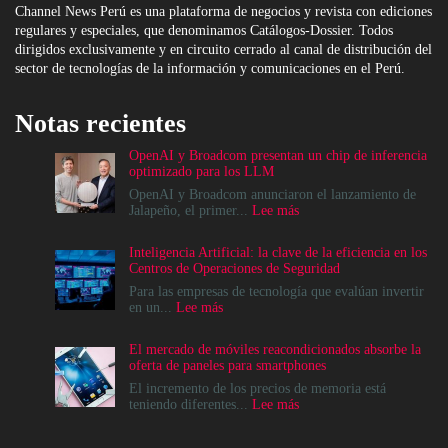
Channel News Perú es una plataforma de negocios y revista con ediciones
regulares y especiales, que denominamos Catálogos-Dossier. Todos
dirigidos exclusivamente y en circuito cerrado al canal de distribución del
sector de tecnologías de la información y comunicaciones en el Perú.
Notas recientes
OpenAI y Broadcom presentan un chip de inferencia
optimizado para los LLM
OpenAI y Broadcom anunciaron el lanzamiento de
:
Jalapeño, el primer...
Lee más
OpenAI
y
Inteligencia Artificial: la clave de la eficiencia en los
Broadcom
Centros de Operaciones de Seguridad
presentan
un
Para las empresas de tecnología que evalúan invertir
chip
:
en un...
Lee más
de
Inteligencia
inferencia
Artificial:
El mercado de móviles reacondicionados absorbe la
optimizado
la
oferta de paneles para smartphones
para
clave
los
de
El incremento de los precios de memoria está
LLM
la
:
teniendo diferentes...
Lee más
eficiencia
El
en
mercado