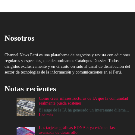
Nosotros
Channel News Perú es una plataforma de negocios y revista con ediciones
regulares y especiales, que denominamos Catálogos-Dossier. Todos
dirigidos exclusivamente y en circuito cerrado al canal de distribución del
sector de tecnologías de la información y comunicaciones en el Perú.
Notas recientes
Cómo crear infraestructuras de IA que la comunidad
realmente pueda sostener
El auge de la IA ha generado un interesante dilema...
:
Lee más
Cómo
crear
Las tarjetas gráficas RDNA 5 ya están en fase
infraestructuras
avanzada de desarrollo
de