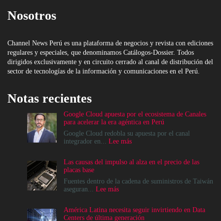
Nosotros
Channel News Perú es una plataforma de negocios y revista con ediciones
regulares y especiales, que denominamos Catálogos-Dossier. Todos
dirigidos exclusivamente y en circuito cerrado al canal de distribución del
sector de tecnologías de la información y comunicaciones en el Perú.
Notas recientes
Google Cloud apuesta por el ecosistema de Canales
para acelerar la era agéntica en Perú
Google Cloud redobla su apuesta por el canal
:
integrador en...
Lee más
Google
Cloud
Las causas del impulso al alza en el precio de las
apuesta
placas base
por
el
Fuentes dentro de la cadena de suministros de Taiwán
ecosistema
:
aseguran...
Lee más
de
Las
Canales
causas
América Latina necesita seguir invirtiendo en Data
para
del
Centers de última generación
acelerar
impulso