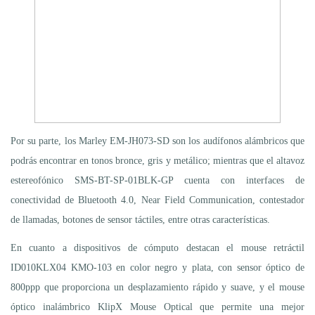
Por su parte, los Marley EM-JH073-SD son los audífonos alámbricos que
podrás encontrar en tonos bronce, gris y metálico; mientras que el altavoz
estereofónico SMS-BT-SP-01BLK-GP cuenta con interfaces de
conectividad de Bluetooth 4.0, Near Field Communication, contestador
de llamadas, botones de sensor táctiles, entre otras características.
En cuanto a dispositivos de cómputo destacan el mouse retráctil
ID010KLX04 KMO-103 en color negro y plata, con sensor óptico de
800ppp que proporciona un desplazamiento rápido y suave, y el mouse
óptico inalámbrico KlipX Mouse Optical que permite una mejor