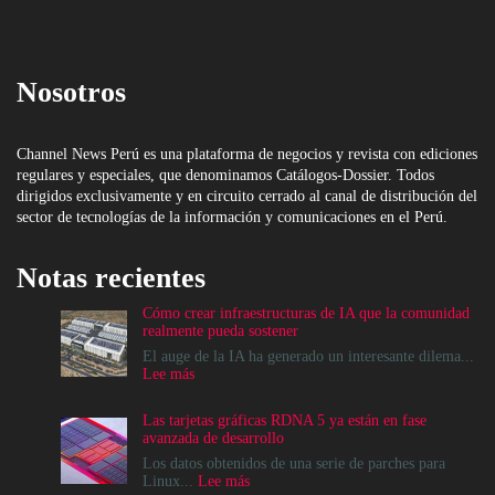
Nosotros
Channel News Perú es una plataforma de negocios y revista con ediciones
regulares y especiales, que denominamos Catálogos-Dossier. Todos
dirigidos exclusivamente y en circuito cerrado al canal de distribución del
sector de tecnologías de la información y comunicaciones en el Perú.
Notas recientes
Cómo crear infraestructuras de IA que la comunidad
realmente pueda sostener
El auge de la IA ha generado un interesante dilema...
:
Lee más
Cómo
crear
Las tarjetas gráficas RDNA 5 ya están en fase
infraestructuras
avanzada de desarrollo
de
IA
Los datos obtenidos de una serie de parches para
que
:
Linux...
Lee más