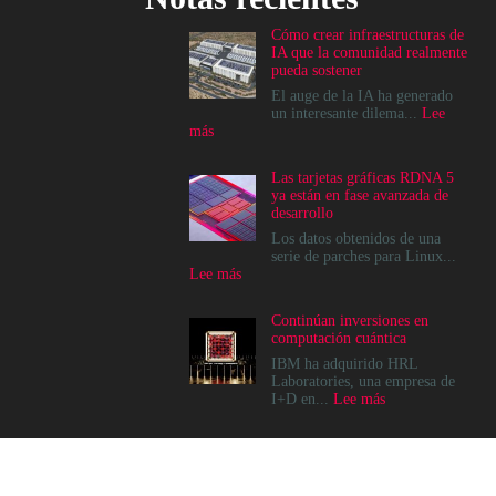
Cómo crear infraestructuras de
IA que la comunidad realmente
pueda sostener
El auge de la IA ha generado
un interesante dilema...
Lee
:
más
Cómo
crear
Las tarjetas gráficas RDNA 5
infraestructuras
ya están en fase avanzada de
de
desarrollo
IA
que
Los datos obtenidos de una
la
serie de parches para Linux...
comunidad
:
Lee más
realmente
Las
pueda
tarjetas
Continúan inversiones en
sostener
gráficas
computación cuántica
RDNA
5
IBM ha adquirido HRL
ya
Laboratories, una empresa de
están
:
I+D en...
Lee más
en
Continúan
fase
inversiones
avanzada
en
de
computación
desarrollo
cuántica
© 2022, Channel News Perú - Todos los derechos reservados.