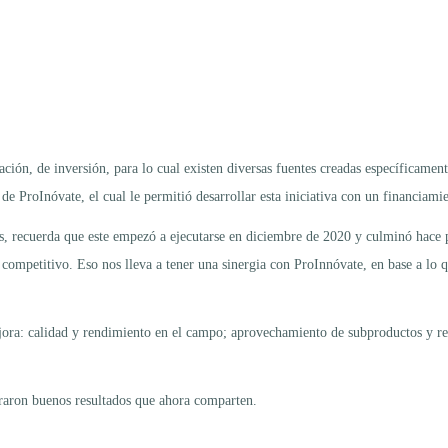
ción, de inversión, para lo cual existen diversas fuentes creadas específicame
 ProInóvate, el cual le permitió desarrollar esta iniciativa con un financiamie
 recuerda que este empezó a ejecutarse en diciembre de 2020 y culminó hace p
ompetitivo. Eso nos lleva a tener una sinergia con ProInnóvate, en base a lo que
ejora: calidad y rendimiento en el campo; aprovechamiento de subproductos y res
ograron buenos resultados que ahora comparten.