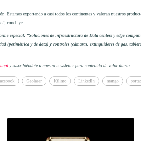
n. Estamos exportando a casi todos los continentes y valoran nuestros product
io”, concluye.
rme especial: “Soluciones de infraestructura de Data centers y edge computi
ridad (perimétrica y de data) y controles (cámaras, extinguidores de gas, tabl
 aquí
y suscribiéndote a nuestro newsletter para contenido de valor diario
.
acebook
Geolaser
Kilimo
LinkedIn
mango
porta