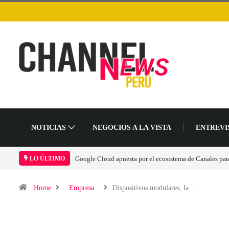
NOTICIAS
NEGOCIOS A LA VISTA
ENTREVI
 para acelerar la era agéntica en Perú
Las causas del impulso al alza en el precio d
LO ÚLTIMO
Home
Empresa
Dispositivos modulares, la…