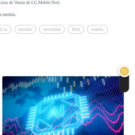
rectora de Ventas de LG Mobile Perú.
la medida.
g5 se
moviles
movilidad
Perú
reseller