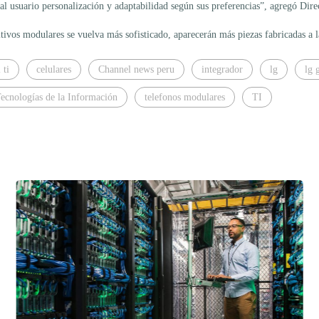
r al usuario personalización y adaptabilidad según sus preferencias”, agregó Di
tivos modulares se vuelva más sofisticado, aparecerán más piezas fabricadas a 
 ti
celulares
Channel news peru
integrador
lg
lg 
ecnologías de la Información
telefonos modulares
TI