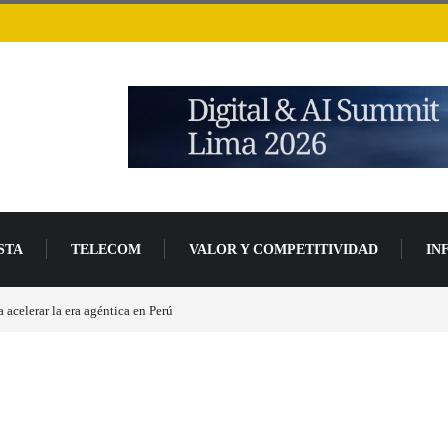
STA
TELECOM
VALOR Y COMPETITIVIDAD
IN
e las placas base