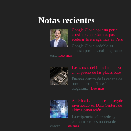
Notas recientes
Google Cloud apuesta por el
ecosistema de Canales para
acelerar la era agéntica en Perú
Google Cloud redobla su
apuesta por el canal integrador
:
en...
Lee más
Google
Cloud
Las causas del impulso al alza
apuesta
en el precio de las placas base
por
el
Fuentes dentro de la cadena de
ecosistema
suministros de Taiwán
de
:
aseguran...
Lee más
Canales
Las
para
causas
América Latina necesita seguir
acelerar
del
invirtiendo en Data Centers de
la
impulso
última generación
era
al
agéntica
alza
La exigencia sobre redes y
en
en
comunicaciones no deja de
Perú
el
:
crecer....
Lee más
precio
América