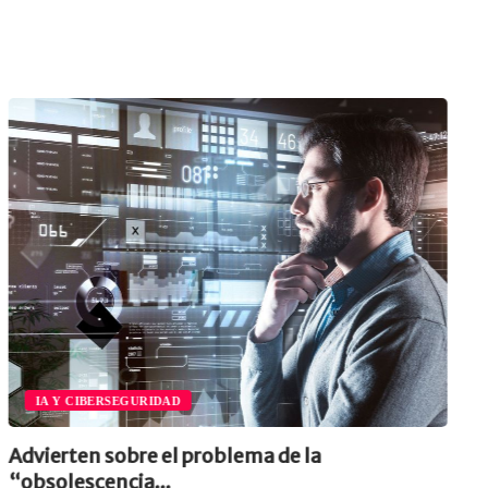
IA Y CIBERSEGURIDAD
OP
ierten sobre el problema de la
Cómo 
solescencia...