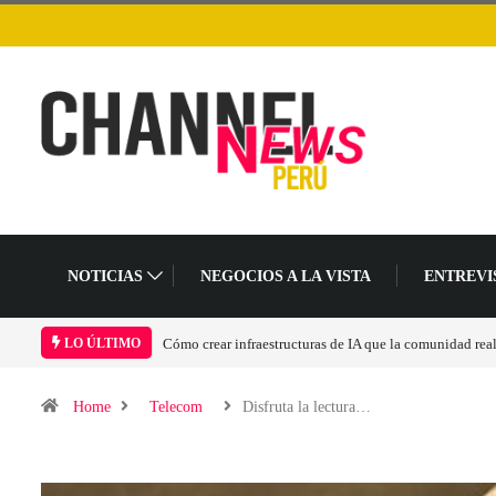
NOTICIAS
NEGOCIOS A LA VISTA
ENTREVI
Las tarjetas gráficas RDNA 5 ya están en fase avanzada 
LO ÚLTIMO
Home
Telecom
Disfruta la lectura…