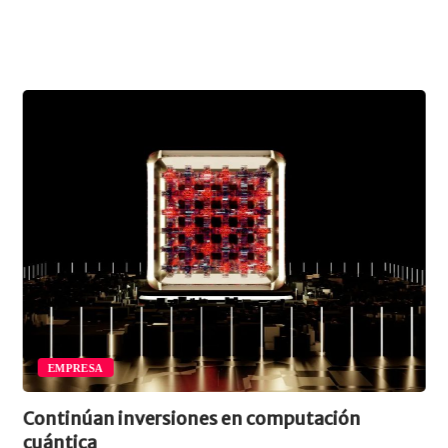
EMPRESA
ontinúan inversiones en computación
Adv
uántica
“ob