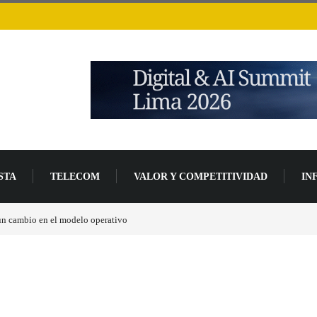
STA
TELECOM
VALOR Y COMPETITIVIDAD
IN
 un cambio en el modelo operativo
Los ingresos por semiconductores aumentarán má