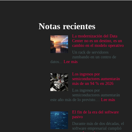
Notas recientes
La modernización del Data
Center no es un destino, es un
cambio en el modelo operativo
Un rack de servidores
zumbando en un centro de
:
datos...
Lee más
La
modernización
Los ingresos por
del
semiconductores aumentarán
Data
más de un 94 % en 2026
Center
no
Los ingresos por
es
semiconductores aumentarán
un
:
este año más de lo previsto....
Lee más
destino,
Los
es
ingresos
El fin de la era del software
un
por
pasivo
cambio
semicondu
en
aumentará
Durante más de dos décadas, el
el
más
software empresarial cumplió