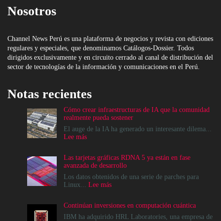
Nosotros
Channel News Perú es una plataforma de negocios y revista con ediciones
regulares y especiales, que denominamos Catálogos-Dossier. Todos
dirigidos exclusivamente y en circuito cerrado al canal de distribución del
sector de tecnologías de la información y comunicaciones en el Perú.
Notas recientes
Cómo crear infraestructuras de IA que la comunidad
realmente pueda sostener
El auge de la IA ha generado un interesante dilema...
:
Lee más
Cómo
crear
Las tarjetas gráficas RDNA 5 ya están en fase
infraestructuras
avanzada de desarrollo
de
IA
Los datos obtenidos de una serie de parches para
que
:
Linux...
Lee más
la
Las
comunidad
tarjetas
Continúan inversiones en computación cuántica
realmente
gráficas
pueda
RDNA
IBM ha adquirido HRL Laboratories, una empresa de