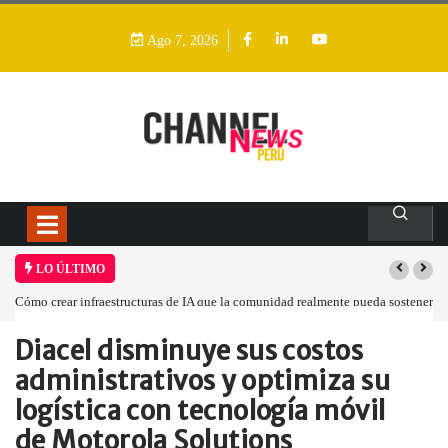
Ago 7, 2026
LO ÚLTIMO
Cómo crear infraestructuras de IA que la comunidad realmente pueda sostener
Diacel disminuye sus costos
Home
Empresa
Diacel disminuye sus…
administrativos y optimiza su
logística con tecnología móvil
de Motorola Solutions