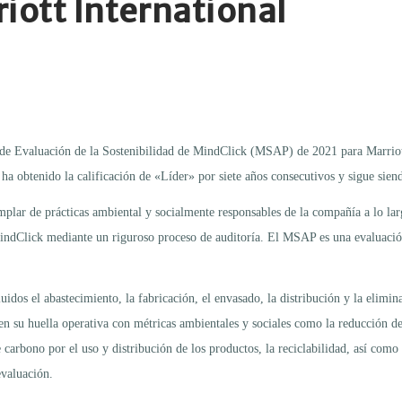
iott International
de Evaluación de la Sostenibilidad de MindClick (MSAP) de 2021 para Marriott 
ha obtenido la calificación de «Líder» por siete años consecutivos y sigue siendo
mplar de prácticas ambiental y socialmente responsables de la compañía a lo larg
or MindClick mediante un riguroso proceso de auditoría. El MSAP es una evaluació
idos el abastecimiento, la fabricación, el envasado, la distribución y la elimina
n su huella operativa con métricas ambientales y sociales como la reducción d
arbono por el uso y distribución de los productos, la reciclabilidad, así como 
evaluación.