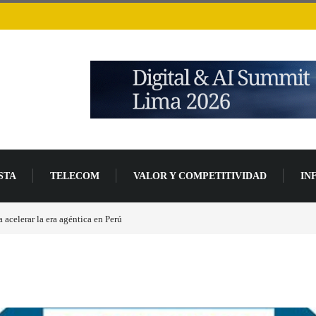
STA
TELECOM
VALOR Y COMPETITIVIDAD
IN
acelerar la era agéntica en Perú
Las causas del impulso al alza en el precio de las p