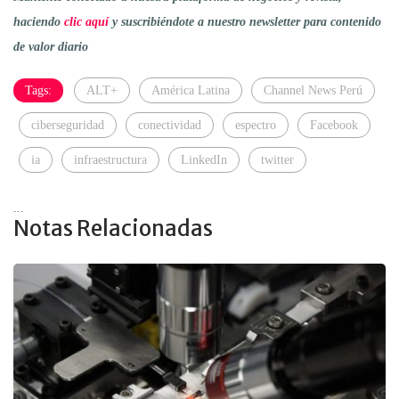
haciendo
clic aquí
y suscribiéndote a nuestro newsletter para contenido
de valor diario
Tags:
ALT+
América Latina
Channel News Perú
ciberseguridad
conectividad
espectro
Facebook
ia
infraestructura
LinkedIn
twitter
...
Notas Relacionadas