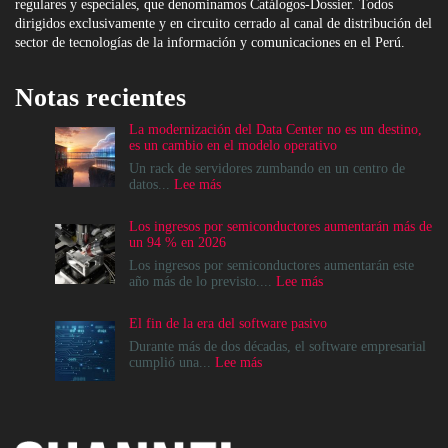
regulares y especiales, que denominamos Catálogos-Dossier. Todos
dirigidos exclusivamente y en circuito cerrado al canal de distribución del
sector de tecnologías de la información y comunicaciones en el Perú.
Notas recientes
La modernización del Data Center no es un destino,
es un cambio en el modelo operativo
Un rack de servidores zumbando en un centro de
:
datos...
Lee más
La
modernización
Los ingresos por semiconductores aumentarán más de
del
un 94 % en 2026
Data
Center
Los ingresos por semiconductores aumentarán este
no
:
año más de lo previsto....
Lee más
es
Los
un
ingresos
El fin de la era del software pasivo
destino,
por
es
semiconductores
Durante más de dos décadas, el software empresarial
un
aumentarán
:
cumplió una...
Lee más
cambio
más
El
en
de
fin
el
un
de
modelo
94
la
operativo
%
era