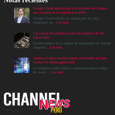
Notas recientes
Google Cloud apuesta por el ecosistema de Canales
para acelerar la era agéntica en Perú
Google Cloud redobla su apuesta por el canal
:
integrador en...
Lee más
Google
Cloud
Las causas del impulso al alza en el precio de las
apuesta
placas base
por
el
Fuentes dentro de la cadena de suministros de Taiwán
ecosistema
:
aseguran...
Lee más
de
Las
Canales
causas
América Latina necesita seguir invirtiendo en Data
para
del
Centers de última generación
acelerar
impulso
la
al
La exigencia sobre redes y comunicaciones no deja
era
alza
:
de crecer....
Lee más
agéntica
en
América
en
el
Latina
Perú
precio
necesita
de
seguir
las
invirtiendo
placas
en
base
Data
Centers
de
última