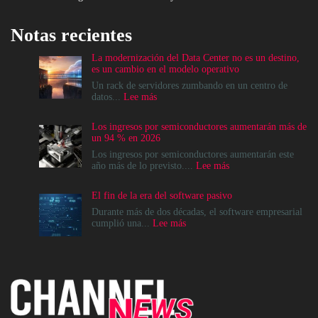
Notas recientes
La modernización del Data Center no es un destino,
es un cambio en el modelo operativo
Un rack de servidores zumbando en un centro de
:
datos...
Lee más
La
modernización
Los ingresos por semiconductores aumentarán más de
del
un 94 % en 2026
Data
Center
Los ingresos por semiconductores aumentarán este
no
:
año más de lo previsto....
Lee más
es
Los
un
ingresos
El fin de la era del software pasivo
destino,
por
es
semiconductores
Durante más de dos décadas, el software empresarial
un
aumentarán
:
cumplió una...
Lee más
cambio
más
El
en
de
fin
el
un
de
modelo
94
la
operativo
%
era
en
del
2026
software
pasivo