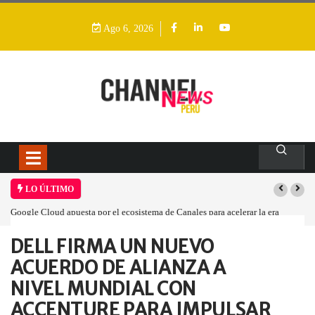
Ago 6, 2026
LO ÚLTIMO
Google Cloud apuesta por el ecosistema de Canales para acelerar la era
agéntica en Perú
DELL FIRMA UN NUEVO
Home
Empresa
DELL FIRMA UN…
ACUERDO DE ALIANZA A
NIVEL MUNDIAL CON
ACCENTURE PARA IMPULSAR