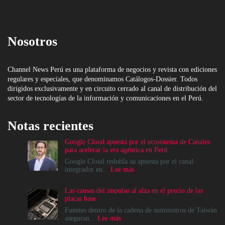
Nosotros
Channel News Perú es una plataforma de negocios y revista con ediciones
regulares y especiales, que denominamos Catálogos-Dossier. Todos
dirigidos exclusivamente y en circuito cerrado al canal de distribución del
sector de tecnologías de la información y comunicaciones en el Perú.
Notas recientes
Google Cloud apuesta por el ecosistema de Canales
para acelerar la era agéntica en Perú
Google Cloud redobla su apuesta por el canal
:
integrador en...
Lee más
Google
Cloud
Las causas del impulso al alza en el precio de las
apuesta
placas base
por
el
Fuentes dentro de la cadena de suministros de Taiwán
ecosistema
:
aseguran...
Lee más