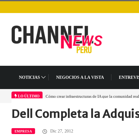
NOTICIAS
NEGOCIOS A LA VISTA
ENTREVI
Cómo crear infraestructuras de IA que la comunidad rea
LO ÚLTIMO
Dell Completa la Adqui
Home
Empresa
Dell Completa la…
Dic 27, 2012
EMPRESA