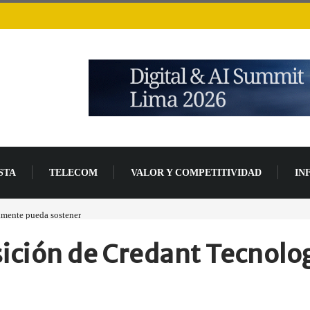
STA
TELECOM
VALOR Y COMPETITIVIDAD
IN
lmente pueda sostener
Las tarjetas gráficas RDNA 5 ya están en fase avanzada de des
sición de Credant Tecnolo