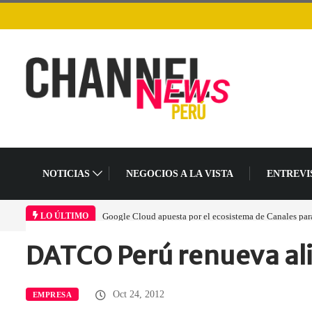
NOTICIAS
NEGOCIOS A LA VISTA
ENTREVI
Google Cloud apuesta por el ecosistema de Canales para 
LO ÚLTIMO
DATCO Perú renueva ali
Home
Economía y Negocios
DATCO Perú renueva…
Oct 24, 2012
EMPRESA