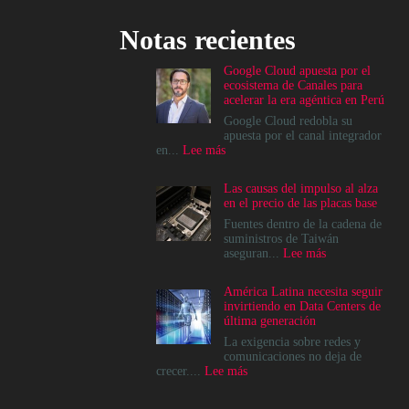
Notas recientes
Google Cloud apuesta por el
ecosistema de Canales para
acelerar la era agéntica en Perú
Google Cloud redobla su
apuesta por el canal integrador
:
en...
Lee más
Google
Cloud
Las causas del impulso al alza
apuesta
en el precio de las placas base
por
el
Fuentes dentro de la cadena de
ecosistema
suministros de Taiwán
de
:
aseguran...
Lee más
Canales
Las
para
causas
América Latina necesita seguir
acelerar
del
invirtiendo en Data Centers de
la
impulso
última generación
era
al
agéntica
alza
La exigencia sobre redes y
en
en
comunicaciones no deja de
Perú
el
:
crecer....
Lee más
precio
América
de
Latina