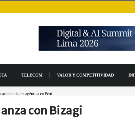
STA
TELECOM
VALOR Y COMPETITIVIDAD
IN
acelerar la era agéntica en Perú
Las causas del impulso al alza en el precio de las p
anza con Bizagi