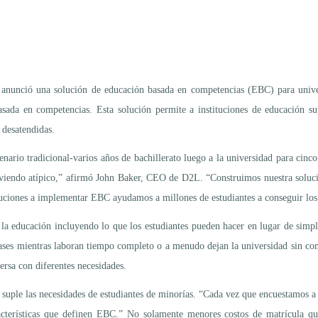
 anunció una solución de educación basada en competencias (EBC) para unive
sada en competencias. Esta solución permite a instituciones de educación su
 desatendidas.
enario tradicional-varios años de bachillerato luego a la universidad para cin
olviendo atípico,” afirmó John Baker, CEO de D2L. “Construimos nuestra soluc
tituciones a implementar EBC ayudamos a millones de estudiantes a conseguir los
 la educación incluyendo lo que los estudiantes pueden hacer en lugar de simp
a clases mientras laboran tiempo completo o a menudo dejan la universidad sin 
versa con diferentes necesidades.
ple las necesidades de estudiantes de minorías. “Cada vez que encuestamos a es
características que definen EBC.” No solamente menores costos de matrícula 