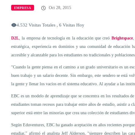
Oct 28, 2015
EMPRESA
4.532 Visitas Totales , 6 Visitas Hoy
D2L
, la empresa de tecnología en la educación que creó
Brightspace
,
estratégica, experiencia en dominios y una comunidad de educación ba
accesible y alcanzable para los estudiantes no tradicionales y poblaciones
“Cuando la gente piensa en el camino a un grado universitario es un esc
buen trabajo y un salario decente. Sin embargo, este sendero se está v
la gente y llenar los vacíos en el sistema educativo. Al ayudar a las ins
EBC es un modelo de aprendizaje que se concentra en los resultados de
estudiantes toman recesos para trabajar entre años de estudio, asistir 
superior está entre las minorías que crea una colección de estudiantes di
Según Eduventures, EBC ha ganado aceptación en años recientes porque su
estudiar,” afirmó el analista Jeff Alderson, “siempre describen las 