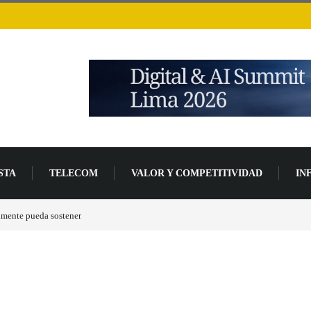
STA
TELECOM
VALOR Y COMPETITIVIDAD
IN
lmente pueda sostener
Las tarjetas gráficas RDNA 5 ya están en fase avanzada de des