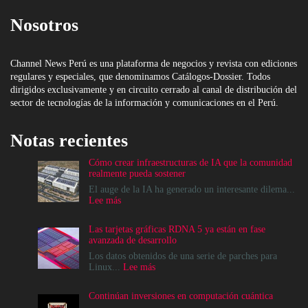
Nosotros
Channel News Perú es una plataforma de negocios y revista con ediciones
regulares y especiales, que denominamos Catálogos-Dossier. Todos
dirigidos exclusivamente y en circuito cerrado al canal de distribución del
sector de tecnologías de la información y comunicaciones en el Perú.
Notas recientes
Cómo crear infraestructuras de IA que la comunidad
realmente pueda sostener
El auge de la IA ha generado un interesante dilema...
:
Lee más
Cómo
crear
Las tarjetas gráficas RDNA 5 ya están en fase
infraestructuras
avanzada de desarrollo
de
IA
Los datos obtenidos de una serie de parches para
que
:
Linux...
Lee más
la
Las
comunidad
tarjetas
Continúan inversiones en computación cuántica
realmente
gráficas