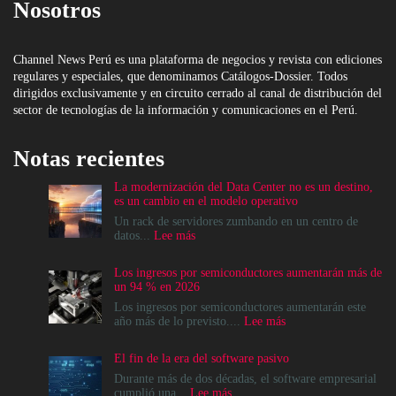
Nosotros
Channel News Perú es una plataforma de negocios y revista con ediciones
regulares y especiales, que denominamos Catálogos-Dossier. Todos
dirigidos exclusivamente y en circuito cerrado al canal de distribución del
sector de tecnologías de la información y comunicaciones en el Perú.
Notas recientes
La modernización del Data Center no es un destino,
es un cambio en el modelo operativo
Un rack de servidores zumbando en un centro de
:
datos...
Lee más
La
modernización
Los ingresos por semiconductores aumentarán más de
del
un 94 % en 2026
Data
Center
Los ingresos por semiconductores aumentarán este
no
:
año más de lo previsto....
Lee más
es
Los
un
ingresos
El fin de la era del software pasivo
destino,
por
es
semiconductores
Durante más de dos décadas, el software empresarial
un
aumentarán
:
cumplió una...
Lee más