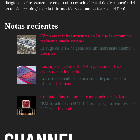
dirigidos exclusivamente y en circuito cerrado al canal de distribución del
sector de tecnologías de la información y comunicaciones en el Perú.
Notas recientes
Cómo crear infraestructuras de IA que la comunidad
realmente pueda sostener
El auge de la IA ha generado un interesante dilema...
:
Lee más
Cómo
crear
Las tarjetas gráficas RDNA 5 ya están en fase
infraestructuras
avanzada de desarrollo
de
IA
Los datos obtenidos de una serie de parches para
que
:
Linux...
Lee más
la
Las
comunidad
tarjetas
Continúan inversiones en computación cuántica
realmente
gráficas
pueda
RDNA
IBM ha adquirido HRL Laboratories, una empresa de
sostener
5
:
I+D en...
Lee más
ya
Continúan
están
inversiones
en
en
fase
computación
avanzada
cuántica
de