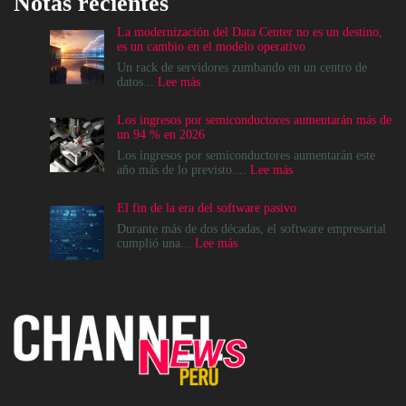
Notas recientes
La modernización del Data Center no es un destino,
es un cambio en el modelo operativo
Un rack de servidores zumbando en un centro de
:
datos...
Lee más
La
modernización
Los ingresos por semiconductores aumentarán más de
del
un 94 % en 2026
Data
Center
Los ingresos por semiconductores aumentarán este
no
:
año más de lo previsto....
Lee más
es
Los
un
ingresos
El fin de la era del software pasivo
destino,
por
es
semiconductores
Durante más de dos décadas, el software empresarial
un
aumentarán
:
cumplió una...
Lee más
cambio
más
El
en
de
fin
el
un
de
modelo
94
la
operativo
%
era
en
del
2026
software
pasivo