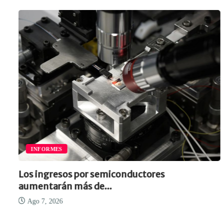
INFORMES
Los ingresos por semiconductores
El
aumentarán más de...
Ago 7, 2026