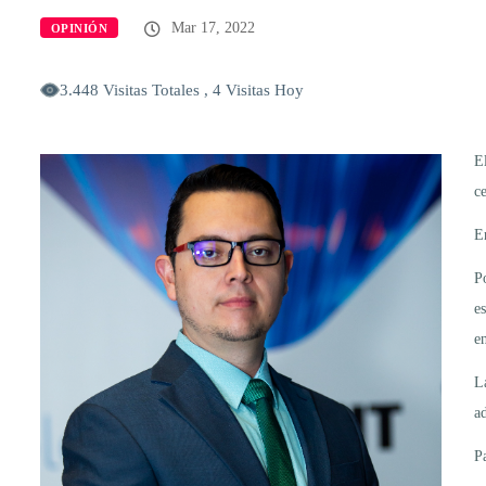
Mar 17, 2022
OPINIÓN
3.448 Visitas Totales , 4 Visitas Hoy
E
c
En
P
e
e
L
a
P