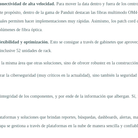
onectividad de alta velocidad.
Para mover la data dentro y fuera de los centros
ste propósito, dentro de la gama de Panduit destacan las fibras multimodo OM4+
uales permiten hacer implementaciones muy rápidas. Asimismo, los patch cord d
olúmenes de fibra óptica.
lexibilidad y optimización.
Esto se consigue a través de gabinetes que aprovec
 inclusive 52 unidades de rack.
la misma área que otras soluciones, sino de ofrecer robustez en la construcción
rar la ciberseguridad (muy críticos en la actualidad), sino también la seguridad
a integridad de los componentes, y por ende de la información que albergan. Sí
ataformas y soluciones que brindan reportes, búsquedas, dashboards, alertas, ma
apa se gestiona a través de plataformas en la nube de manera sencilla y confiabl