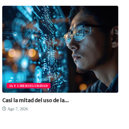
IA Y CIBERSEGURIDAD
IN
 la mitad del uso de la...
La mo
o 7, 2026
Ago 