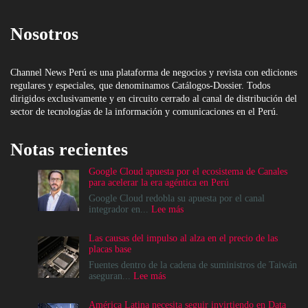
Nosotros
Channel News Perú es una plataforma de negocios y revista con ediciones
regulares y especiales, que denominamos Catálogos-Dossier. Todos
dirigidos exclusivamente y en circuito cerrado al canal de distribución del
sector de tecnologías de la información y comunicaciones en el Perú.
Notas recientes
Google Cloud apuesta por el ecosistema de Canales
para acelerar la era agéntica en Perú
Google Cloud redobla su apuesta por el canal
:
integrador en...
Lee más
Google
Cloud
Las causas del impulso al alza en el precio de las
apuesta
placas base
por
el
Fuentes dentro de la cadena de suministros de Taiwán
ecosistema
:
aseguran...
Lee más
de
Las
Canales
causas
América Latina necesita seguir invirtiendo en Data
para