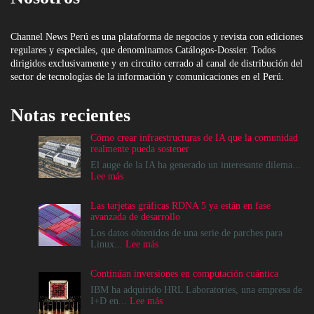
Channel News Perú es una plataforma de negocios y revista con ediciones
regulares y especiales, que denominamos Catálogos-Dossier. Todos
dirigidos exclusivamente y en circuito cerrado al canal de distribución del
sector de tecnologías de la información y comunicaciones en el Perú.
Notas recientes
Cómo crear infraestructuras de IA que la comunidad
realmente pueda sostener
El auge de la IA ha generado un interesante dilema...
:
Lee más
Cómo
crear
Las tarjetas gráficas RDNA 5 ya están en fase
infraestructuras
avanzada de desarrollo
de
IA
Los datos obtenidos de una serie de parches para
que
:
Linux...
Lee más
la
Las
comunidad
tarjetas
Continúan inversiones en computación cuántica
realmente
gráficas
pueda
RDNA
IBM ha adquirido HRL Laboratories, una empresa de
sostener
5
:
I+D en...
Lee más
ya
Continúan