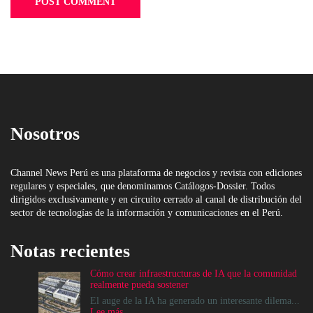
Nosotros
Channel News Perú es una plataforma de negocios y revista con ediciones
regulares y especiales, que denominamos Catálogos-Dossier. Todos
dirigidos exclusivamente y en circuito cerrado al canal de distribución del
sector de tecnologías de la información y comunicaciones en el Perú.
Notas recientes
Cómo crear infraestructuras de IA que la comunidad
realmente pueda sostener
El auge de la IA ha generado un interesante dilema...
:
Lee más