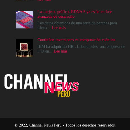
Cómo
crear
Las tarjetas gráficas RDNA 5 ya están en fase
infraestructuras
avanzada de desarrollo
de
IA
Los datos obtenidos de una serie de parches para
que
:
Linux...
Lee más
la
Las
comunidad
tarjetas
Continúan inversiones en computación cuántica
realmente
gráficas
pueda
RDNA
IBM ha adquirido HRL Laboratories, una empresa de
sostener
5
:
I+D en...
Lee más
ya
Continúan
están
inversiones
en
en
fase
computación
avanzada
cuántica
de
desarrollo
© 2022, Channel News Perú - Todos los derechos reservados.