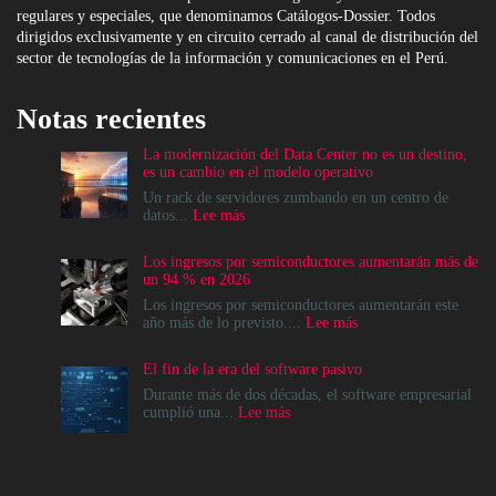
regulares y especiales, que denominamos Catálogos-Dossier. Todos
dirigidos exclusivamente y en circuito cerrado al canal de distribución del
sector de tecnologías de la información y comunicaciones en el Perú.
Notas recientes
La modernización del Data Center no es un destino,
es un cambio en el modelo operativo
Un rack de servidores zumbando en un centro de
:
datos...
Lee más
La
modernización
Los ingresos por semiconductores aumentarán más de
del
un 94 % en 2026
Data
Center
Los ingresos por semiconductores aumentarán este
no
:
año más de lo previsto....
Lee más
es
Los
un
ingresos
El fin de la era del software pasivo
destino,
por
es
semiconductores
Durante más de dos décadas, el software empresarial
un
aumentarán
:
cumplió una...
Lee más
cambio
más
El
en
de
fin
el
un
de
modelo
94
la