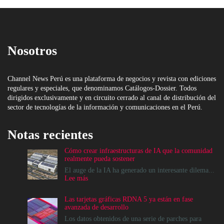
Nosotros
Channel News Perú es una plataforma de negocios y revista con ediciones
regulares y especiales, que denominamos Catálogos-Dossier. Todos
dirigidos exclusivamente y en circuito cerrado al canal de distribución del
sector de tecnologías de la información y comunicaciones en el Perú.
Notas recientes
Cómo crear infraestructuras de IA que la comunidad
realmente pueda sostener
El auge de la IA ha generado un interesante dilema...
:
Lee más
Cómo
crear
Las tarjetas gráficas RDNA 5 ya están en fase
infraestructuras
avanzada de desarrollo
de
IA
Los datos obtenidos de una serie de parches para